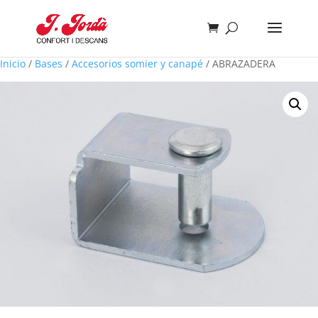
Inicio
/
Bases
/
Accesorios somier y canapé
/ ABRAZADERA