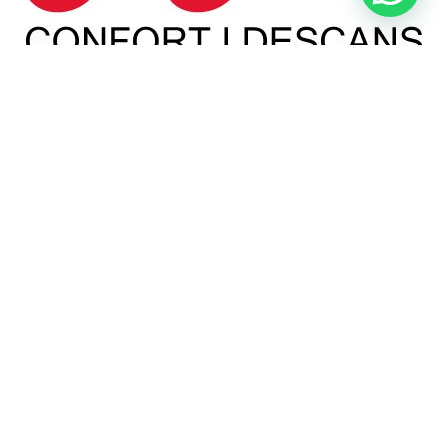
Tienda de colchones de viscoelástica, colchones de muelles
ensacados, colchones de látex, almohadas, edredones, nórdicos y
complementos.
i
Política de cookies
i
Personalizar Cookies
i
Política de privacidad
i
Condiciones de compra
i
Aviso legal
METODOS DE PAGO
Redsys, bizum, VISA, VISA electron y PayPal